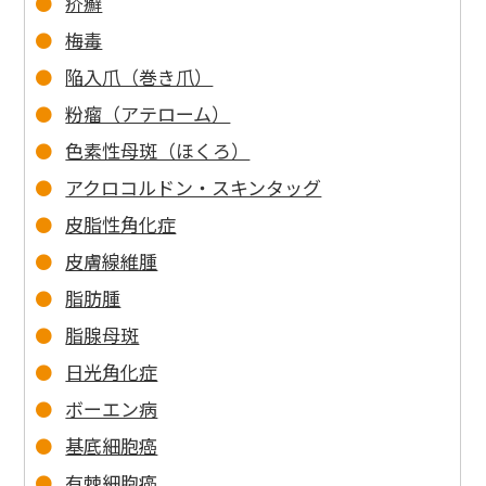
疥癬
梅毒
陥入爪（巻き爪）
粉瘤（アテローム）
色素性母斑（ほくろ）
アクロコルドン・スキンタッグ
皮脂性角化症
皮膚線維腫
脂肪腫
脂腺母斑
日光角化症
ボーエン病
基底細胞癌
有棘細胞癌