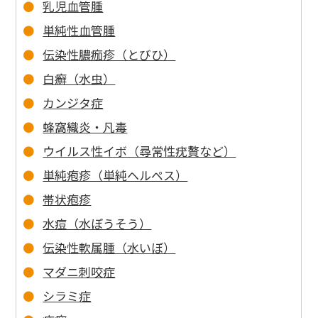
乳児血管腫
単純性血管腫
伝染性膿痂疹（とびひ）
白癬（水虫）
カンジタ症
蜂窩織炎・凡毒
ウイルス性イボ（尋常性疣贅など）
単純疱疹（単純ヘルペス）
帯状疱疹
水痘（水ぼうそう）
伝染性軟属腫（水いぼ）
マダニ刺咬症
シラミ症