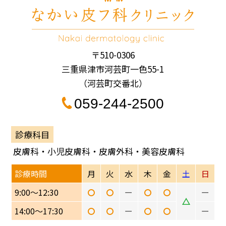
〒510-0306
三重県津市河芸町一色55-1
（河芸町交番北）
059-244-2500
診療科目
皮膚科・小児皮膚科・皮膚外科・美容皮膚科
診療時間
月
火
水
木
金
土
日
9:00〜12:30
ー
ー
14:00〜17:30
ー
ー