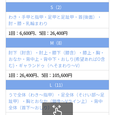
S（2）
わき・手甲と指甲・足甲と足趾甲・首(後面）・
肘・膝・乳輪まわり
1回：6,600円、5回：26,400円
M（8）
肘下（肘含）・肘上・膝下（膝含）・膝上・胸・
おなか・背中上・背中下・おしり(希望あればO含
む)・ギャランドゥ（へそまわり〜V）
1回：26,400円、5回：105,600円
L（11）
うで全体（わき〜指甲）・足全体（そけい部〜足
趾甲）・胸とおなか（鎖骨〜Vライン上）・背中
全体（首下〜おしり）