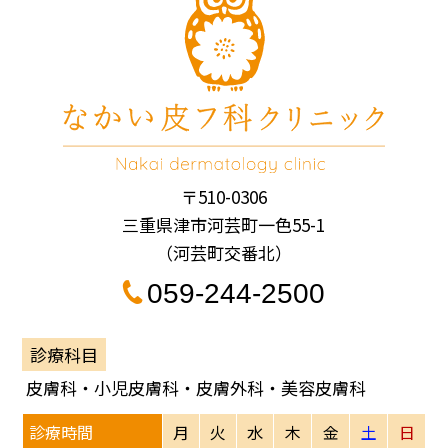
〒510-0306
三重県津市河芸町一色55-1
（河芸町交番北）
059-244-2500
診療科目
皮膚科・小児皮膚科・皮膚外科・美容皮膚科
診療時間
月
火
水
木
金
土
日